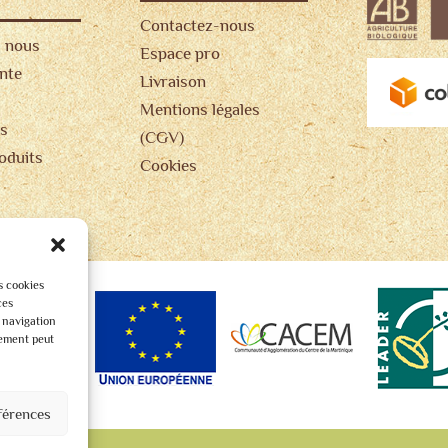
Contactez-nous
 nous
Espace pro
ente
Livraison
Mentions légales
s
(CGV)
oduits
Cookies
s cookies
ces
 navigation
tement peut
férences