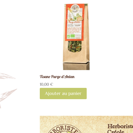
Tisane Purge d’Antan
10,00
€
Ajouter au panier
Herborist
Créole