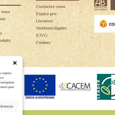
Contactez-nous
 nous
Espace pro
ente
Livraison
Mentions légales
s
(CGV)
oduits
Cookies
s cookies
ces
 navigation
tement peut
férences