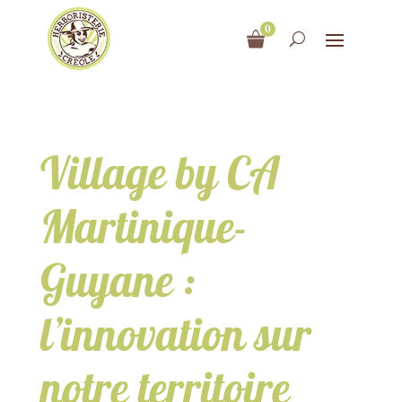
0
Village by CA
Martinique-
Guyane :
l’innovation sur
notre territoire