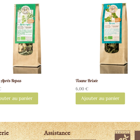
 Après Repas
Tisane Brisée
€
6,00
€
outer au panier
Ajouter au panier
erie
Assistance