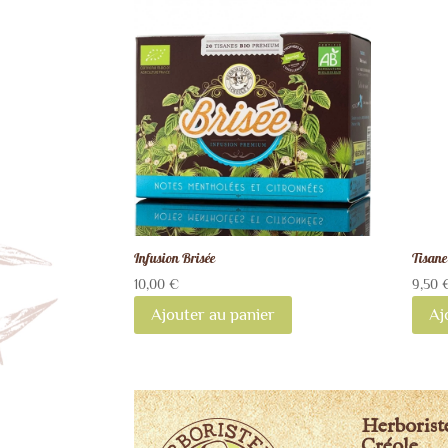
Infusion Brisée
Tisane
10,00
€
9,50
Ajouter au panier
Aj
Herborist
Créole