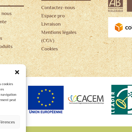
Contactez-nous
 nous
Espace pro
ente
Livraison
Mentions légales
s
(CGV)
oduits
Cookies
s cookies
ces
 navigation
tement peut
férences