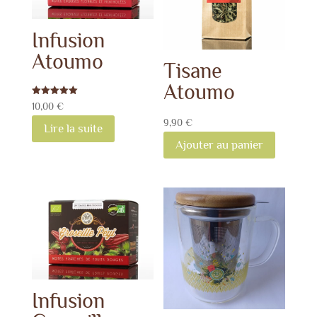
Infusion
Atoumo
Tisane
Atoumo
Note
10,00
€
5.00
sur 5
9,90
€
Lire la suite
Ajouter au panier
Infusion