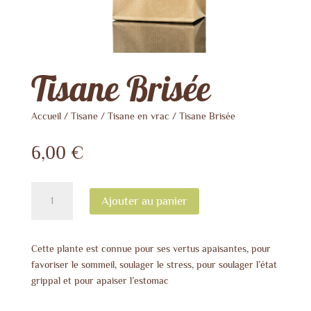
Tisane Brisée
Accueil
/
Tisane
/
Tisane en vrac
/ Tisane Brisée
6,00
€
quantité
Ajouter au panier
de
Tisane
Brisée
Cette plante est connue pour ses vertus apaisantes, pour
favoriser le sommeil, soulager le stress, pour soulager l’état
grippal et pour apaiser l’estomac