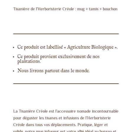
Créole
Tisanière de l’Herboristerie Créole : mug + tamis + bouchon
Ce produit est labellisé « Agriculture Biologique ».
Ce produit provient exclusivement de nos
plantations.
Nous livrons partout dans le monde.
La Tisanière Créole est l’accessoire nomade incontournable
pour déguster les tisanes et infusions de l’Herboristerie
Créole dans tous vos déplacements. Pratique, léger et
solide, notre mug infuseur est votre allié idéal au bureau et