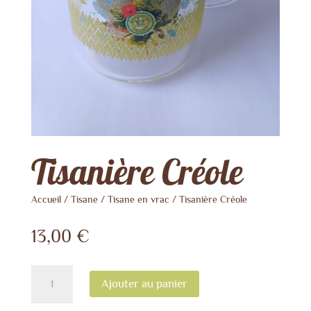
Tisanière Créole
Accueil
/
Tisane
/
Tisane en vrac
/ Tisanière Créole
13,00
€
quantité
Ajouter au panier
de
Tisanière