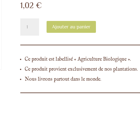
1,02
€
quantité
Ajouter au panier
de
Réservation
de
visite
Ce produit est labellisé « Agriculture Biologique ».
Ce produit provient exclusivement de nos plantations.
Nous livrons partout dans le monde.